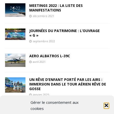
MEETINGS 2022 : LA LISTE DES
MANIFESTATIONS
décembre 2021
JOURNÉES DU PATRIMOINE : L’OUVRAGE
« G »
septembre 2022
AERO ALBATROS L-39C
avril 2021
UN RÊVE D’ENFANT PORTÉ PAR LES AIRS :
IMMERSION DANS LE TOUR AÉRIEN RÊVE DE
GOSSE
janvier 2025
Gérer le consentement aux
cookies
UN NIGHTSHOOT MADE IN ENGLAND