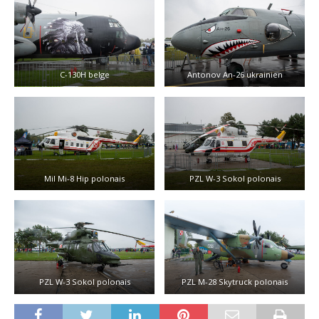
C-130H belge
Antonov An-26 ukrainien
Mil Mi-8 Hip polonais
PZL W-3 Sokol polonais
PZL W-3 Sokol polonais
PZL M-28 Skytruck polonais