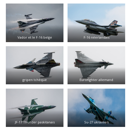
Vador et le F-16 belge
F-16 néerlandais
gripen tchèque
Eurofighter allemand
JF-17 Thunder paskitanais
Su-27 ukrainien