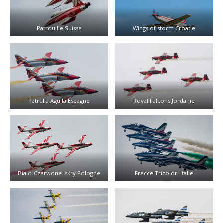
Patrouille Suisse
Wings of storm Croatie
Patrulla Aguila Espagne
Royal Falcons Jordanie
Bialo-Czerwone Iskry Pologne
Frecce Tricolori Italie