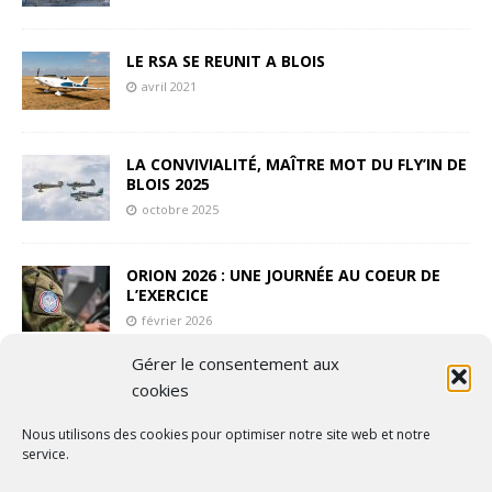
LE RSA SE REUNIT A BLOIS
avril 2021
LA CONVIVIALITÉ, MAÎTRE MOT DU FLY’IN DE
BLOIS 2025
octobre 2025
ORION 2026 : UNE JOURNÉE AU COEUR DE
L’EXERCICE
février 2026
Gérer le consentement aux
LE RACER D’AIRBUS : LA STAR À GRANDE
cookies
VITESSE DU SALON DU BOURGET 2025
juin 2025
Nous utilisons des cookies pour optimiser notre site web et notre
service.