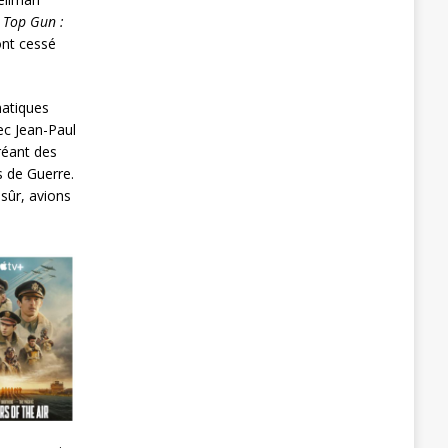
à
Top Gun :
’ont cessé
matiques
c Jean-Paul
réant des
s de Guerre.
sûr, avions