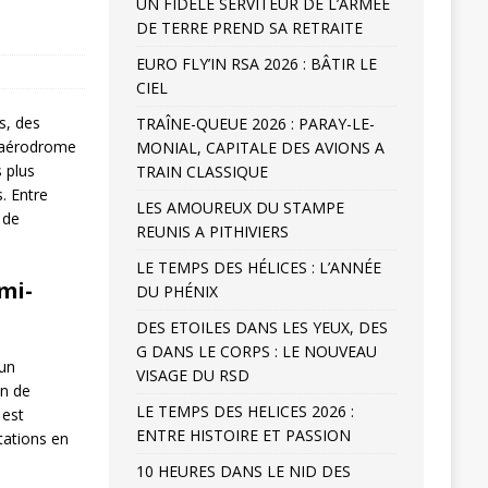
UN FIDELE SERVITEUR DE L’ARMÉE
DE TERRE PREND SA RETRAITE
EURO FLY’IN RSA 2026 : BÂTIR LE
CIEL
s, des
TRAÎNE-QUEUE 2026 : PARAY-LE-
l’aérodrome
MONIAL, CAPITALE DES AVIONS A
s plus
TRAIN CLASSIQUE
. Entre
LES AMOUREUX DU STAMPE
 de
REUNIS A PITHIVIERS
LE TEMPS DES HÉLICES : L’ANNÉE
mi-
DU PHÉNIX
DES ETOILES DANS LES YEUX, DES
G DANS LE CORPS : LE NOUVEAU
 un
VISAGE DU RSD
on de
LE TEMPS DES HELICES 2026 :
 est
ENTRE HISTOIRE ET PASSION
tations en
10 HEURES DANS LE NID DES