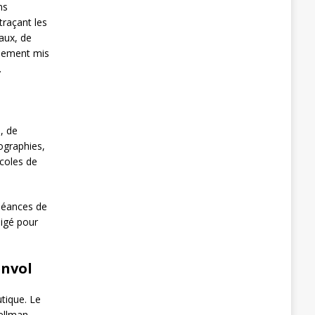
ns
traçant les
iaux, de
usement mis
.
, de
ographies,
écoles de
 séances de
ligé pour
envol
tique. Le
ellman