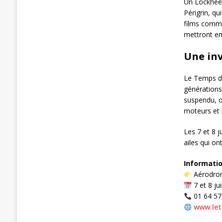
Un Lockheed
Périgrin, qu
films com
mettront en 
Une inv
Le Temps de
générations
suspendu, o
moteurs et 
Les 7 et 8 j
ailes qui on
Informatio
Aérodrom
7 et 8 ju
01 64 57
www.let