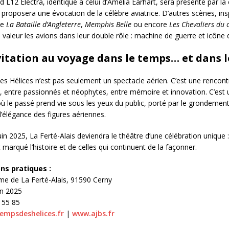
 L12 Electra, identique à celui d’Amelia Earhart, sera présenté par l
i proposera une évocation de la célèbre aviatrice. D’autres scènes, in
me
La Bataille d’Angleterre
,
Memphis Belle
ou encore
Les Chevaliers du c
valeur les avions dans leur double rôle : machine de guerre et icône d
itation au voyage dans le temps… et dans l
s Hélices n’est pas seulement un spectacle aérien. C’est une rencont
, entre passionnés et néophytes, entre mémoire et innovation. C’es
ù le passé prend vie sous les yeux du public, porté par le grondemen
l’élégance des figures aériennes.
uin 2025, La Ferté-Alais deviendra le théâtre d’une célébration unique :
t marqué l’histoire et de celles qui continuent de la façonner.
ns pratiques :
e de La Ferté-Alais, 91590 Cerny
in 2025
 55 85
empsdeshelices.fr
|
www.ajbs.fr