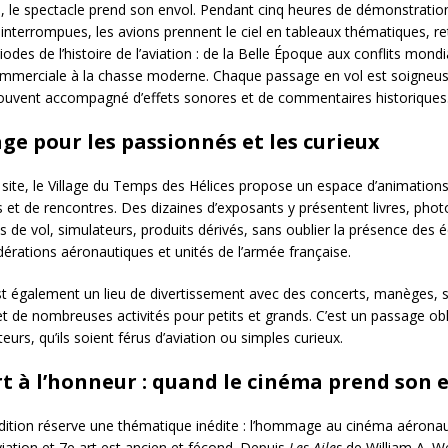
i, le spectacle prend son envol. Pendant cinq heures de démonstratio
ninterrompues, les avions prennent le ciel en tableaux thématiques, re
odes de l’histoire de l’aviation : de la Belle Époque aux conflits mond
commerciale à la chasse moderne. Chaque passage en vol est soigne
ouvent accompagné d’effets sonores et de commentaires historiques
age pour les passionnés et les curieux
site, le Village du Temps des Hélices propose un espace d’animations
 et de rencontres. Des dizaines d’exposants y présentent livres, phot
 de vol, simulateurs, produits dérivés, sans oublier la présence des 
dérations aéronautiques et unités de l’armée française.
est également un lieu de divertissement avec des concerts, manèges,
et de nombreuses activités pour petits et grands. C’est un passage ob
iteurs, qu’ils soient férus d’aviation ou simples curieux.
rt à l’honneur : quand le cinéma prend son 
dition réserve une thématique inédite : l’hommage au cinéma aéronau
viation et 7e art est ancien et fécond. Depuis
Les Ailes
de William A. W