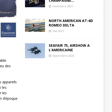
CHAMPAGNE…
novembre 2021
NORTH AMERICAN AT-6D
ROMEO DELTA
mai 2021
SEAFAIR 75, AIRSHOW A
L’AMERICAINE
septembre 2024
able
ieu des
s appareils
i les
r les
ion d’époque