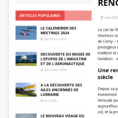
RENC
ARTICLES POPULAIRES
mai 202
LE CALENDRIER DES
Le ciel de 
MEETINGS 2024
réacteurs t
décembre 2023
de Cerny – L
prestigieux
tradition e
DECOUVERTE DU MUSEE DE
l’aviation… 
L’EPOPEE DE L’INDUSTRIE
ET DE L’AERONAUTIQUE
Une re
décembre 2023
siècle
A LA DECOUVERTE DES
Depuis sa p
AILES ANCIENNES DE
LORRAINE
événement i
l’Amicale Je
juin 2022
aujourd’hui
vol, et la p
LE NOUVEAU VISAGE DU