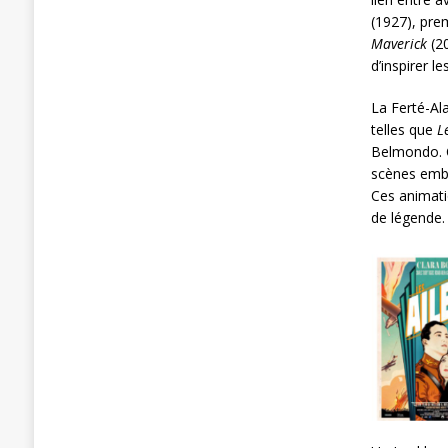
(1927), pre
Maverick
(20
d’inspirer le
La Ferté-Al
telles que
L
Belmondo. C
scènes embl
Ces animati
de légende.