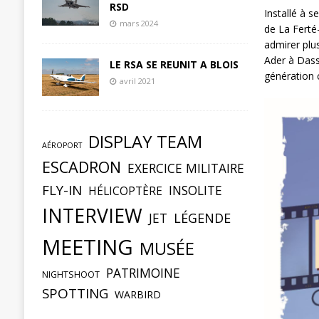
RSD
Installé à s
mars 2024
de La Ferté
admirer plus
Ader à Dass
LE RSA SE REUNIT A BLOIS
génération c
avril 2021
DISPLAY TEAM
AÉROPORT
ESCADRON
EXERCICE MILITAIRE
FLY-IN
INSOLITE
HÉLICOPTÈRE
INTERVIEW
JET
LÉGENDE
MEETING
MUSÉE
PATRIMOINE
NIGHTSHOOT
SPOTTING
WARBIRD