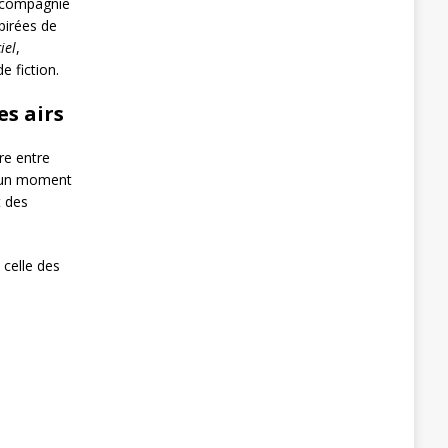
a compagnie
spirées de
iel
,
e fiction.
es airs
re entre
t un moment
t des
 celle des