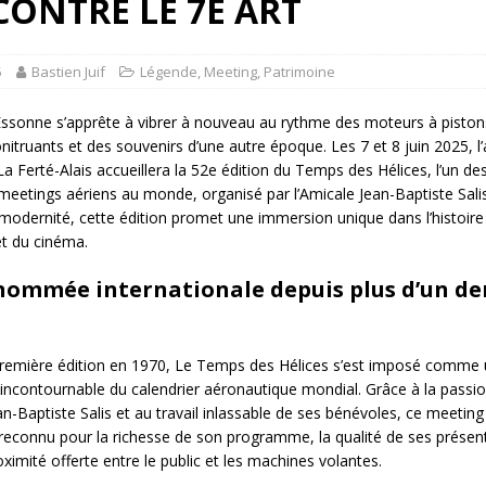
ONTRE LE 7E ART
5
Bastien Juif
Légende
,
Meeting
,
Patrimoine
l’Essonne s’apprête à vibrer à nouveau au rythme des moteurs à piston
onitruants et des souvenirs d’une autre époque. Les 7 et 8 juin 2025, 
a Ferté-Alais accueillera la 52e édition du Temps des Hélices, l’un de
 meetings aériens au monde, organisé par l’Amicale Jean-Baptiste Salis
t modernité, cette édition promet une immersion unique dans l’histoire
et du cinéma.
nommée internationale depuis plus d’un de
remière édition en 1970, Le Temps des Hélices s’est imposé comme
ncontournable du calendrier aéronautique mondial. Grâce à la passi
an-Baptiste Salis et au travail inlassable de ses bénévoles, ce meeting
 reconnu pour la richesse de son programme, la qualité de ses présen
roximité offerte entre le public et les machines volantes.