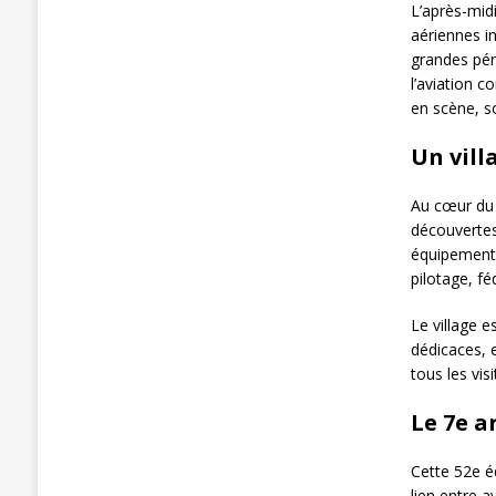
L’après-mid
aériennes i
grandes péri
l’aviation 
en scène, s
Un vill
Au cœur du 
découvertes
équipements
pilotage, fé
Le village 
dédicaces, 
tous les vis
Le 7e a
Cette 52e é
lien entre a