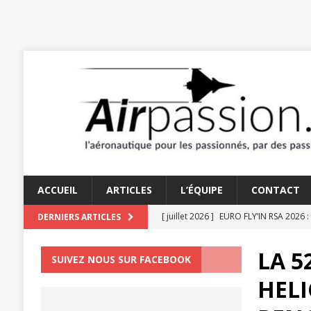
ACCUEIL
ARTICLES
L’ÉQUIPE
CONTACT
[ juillet 2026 ]
EURO FLY’IN RSA 2026 :
DERNIERS ARTICLES
[ juin 2026 ]
TRAÎNE-QUEUE 2026 : PA
LA 5
SUIVEZ NOUS SUR FACEBOOK
[ juin 2026 ]
LES AMOUREUX DU STAMP
HELI
[ juin 2026 ]
LE TEMPS DES HÉLICES : 
[ juillet 2026 ]
UN FIDELE SERVITEUR D