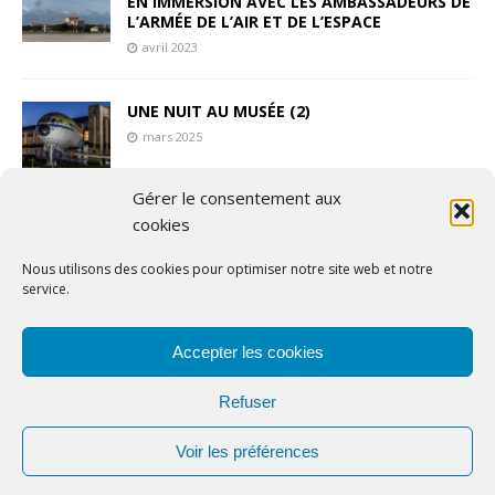
EN IMMERSION AVEC LES AMBASSADEURS DE
L’ARMÉE DE L’AIR ET DE L’ESPACE
avril 2023
UNE NUIT AU MUSÉE (2)
mars 2025
Gérer le consentement aux
L’AMPA, AU DELA DE LA PASSION, UNE
cookies
MISSION DE SAUVEGARDE
Nous utilisons des cookies pour optimiser notre site web et notre
avril 2024
service.
Accepter les cookies
Copyright © 2024 | Airpassion.fr
Refuser
Voir les préférences