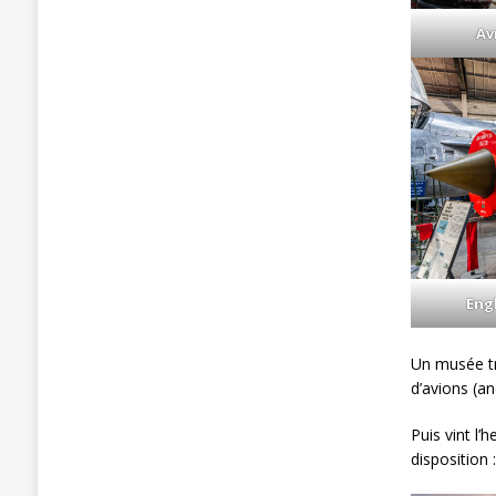
Av
Engl
Un musée tr
d’avions (a
Puis vint l
disposition