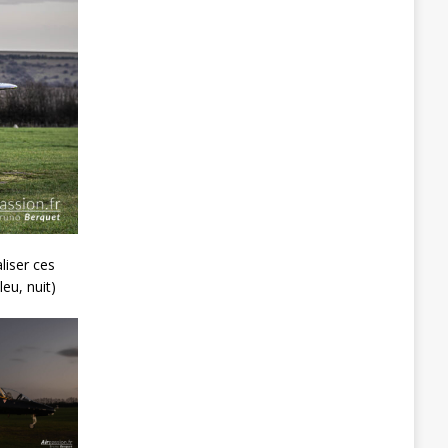
liser ces
leu, nuit)