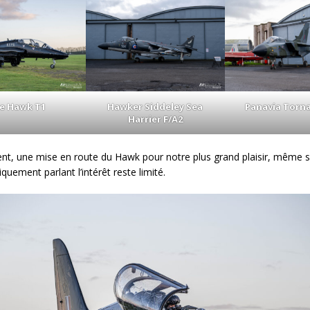
e Hawk T1
Hawker Siddeley Sea
Panavia Torn
Harrier F/A2
t, une mise en route du Hawk pour notre plus grand plaisir, même s
uement parlant l’intérêt reste limité.