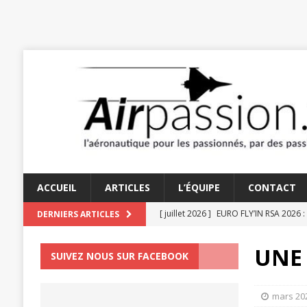
ACCUEIL
ARTICLES
L’ÉQUIPE
CONTACT
[ juillet 2026 ]
EURO FLY’IN RSA 2026 :
DERNIERS ARTICLES
[ juin 2026 ]
TRAÎNE-QUEUE 2026 : PA
UNE 
SUIVEZ NOUS SUR FACEBOOK
[ juin 2026 ]
LES AMOUREUX DU STAMP
[ juin 2026 ]
LE TEMPS DES HÉLICES : 
mars 20
[ juillet 2026 ]
UN FIDELE SERVITEUR D