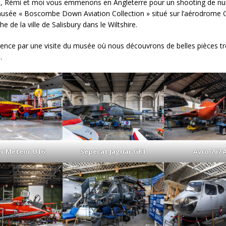
ci, Rémi et moi vous emmenons en Angleterre pour un shooting de nui
usée « Boscombe Down Aviation Collection » situé sur l’aérodrome
che de la ville de Salisbury dans le Wiltshire.
ce par une visite du musée où nous découvrons de belles pièces tr
.
er Meteor U16
Sepecat Jaguar GR1
Avro 707 