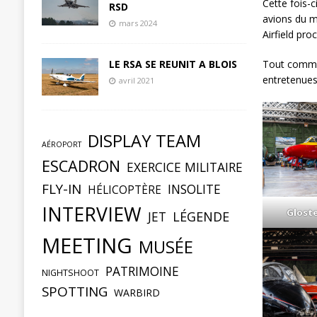
Cette fois-
RSD
avions du m
mars 2024
Airfield pro
Tout commen
LE RSA SE REUNIT A BLOIS
entretenues
avril 2021
DISPLAY TEAM
AÉROPORT
ESCADRON
EXERCICE MILITAIRE
FLY-IN
INSOLITE
HÉLICOPTÈRE
INTERVIEW
Glost
JET
LÉGENDE
MEETING
MUSÉE
PATRIMOINE
NIGHTSHOOT
SPOTTING
WARBIRD