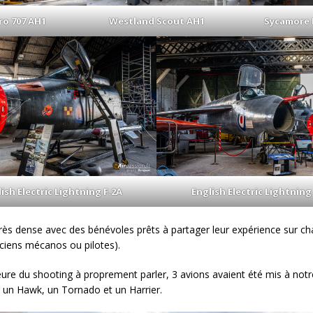
ro 707 AH1
Westland Scout AH1
Sycamore
ish Electric Lightning F.2A
English Electric Lightning
ès dense avec des bénévoles prêts à partager leur expérience sur c
nciens mécanos ou pilotes).
’heure du shooting à proprement parler, 3 avions avaient été mis à notr
 : un Hawk, un Tornado et un Harrier.