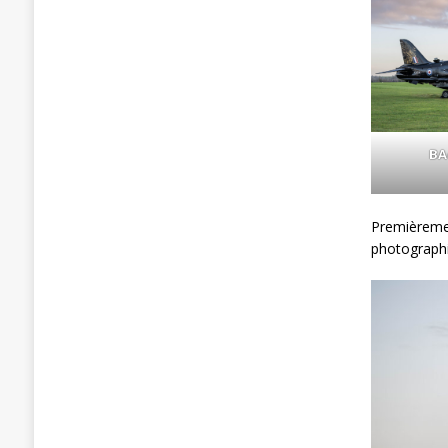
BA
Premièremen
photographiq