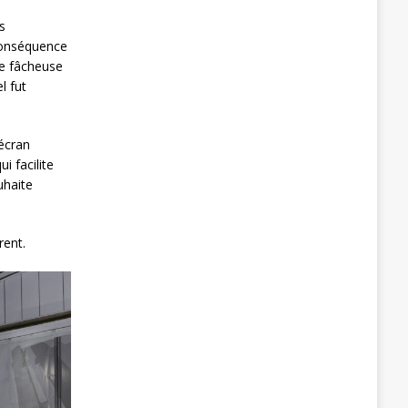
s
 conséquence
ne fâcheuse
l fut
 écran
i facilite
uhaite
rent.