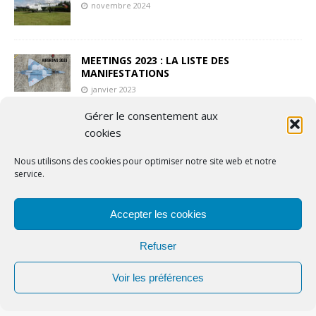
novembre 2024
MEETINGS 2023 : LA LISTE DES
MANIFESTATIONS
janvier 2023
Gérer le consentement aux
LE TEMPS DES HÉLICES : L’ANNÉE DU PHÉNIX
cookies
juin 2026
Nous utilisons des cookies pour optimiser notre site web et notre
service.
Accepter les cookies
Copyright © 2024 | Airpassion.fr
Refuser
Voir les préférences