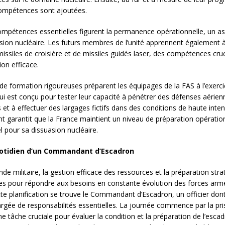
ompétences sont ajoutées.
ompétences essentielles figurent la permanence opérationnelle, un asp
asion nucléaire. Les futurs membres de l’unité apprennent également à
missiles de croisière et de missiles guidés laser, des compétences cru
ion efficace.
de formation rigoureuses préparent les équipages de la FAS à l’exerc
qui est conçu pour tester leur capacité à pénétrer des défenses aérien
et à effectuer des largages fictifs dans des conditions de haute inten
t garantit que la France maintient un niveau de préparation opératio
l pour sa dissuasion nucléaire.
uotidien d’un Commandant d’Escadron
de militaire, la gestion efficace des ressources et la préparation str
les pour répondre aux besoins en constante évolution des forces arm
te planification se trouve le Commandant d’Escadron, un officier dont
argée de responsabilités essentielles. La journée commence par la pri
une tâche cruciale pour évaluer la condition et la préparation de l’escad