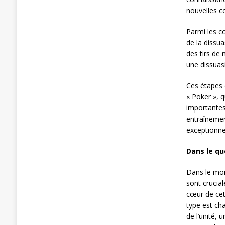
nouvelles c
Parmi les c
de la dissu
des tirs de 
une dissuas
Ces étapes 
« Poker », 
importantes 
entraînemen
exceptionne
Dans le q
Dans le mon
sont crucia
cœur de cet
type est ch
de l’unité, 