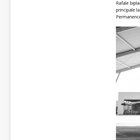
Rafale bipl
principale l
Permanence 