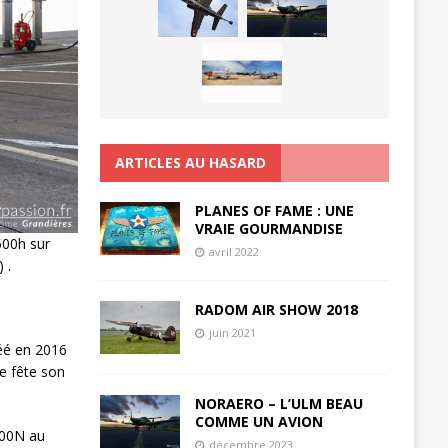
ARTICLES AU HASARD
PLANES OF FAME : UNE
VRAIE GOURMANDISE
500h sur
avril 2022
 .
RADOM AIR SHOW 2018
juin 2021
réé en 2016
le fête son
NORAERO – L’ULM BEAU
COMME UN AVION
000N au
décembre 2023