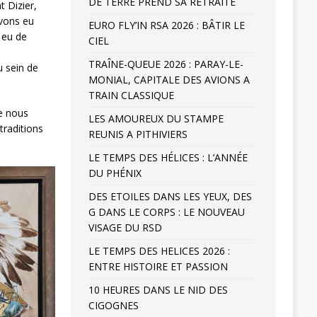
DE TERRE PREND SA RETRAITE
t Dizier,
avons eu
EURO FLY’IN RSA 2026 : BÂTIR LE
s eu de
CIEL
n
TRAÎNE-QUEUE 2026 : PARAY-LE-
 sein de
MONIAL, CAPITALE DES AVIONS A
TRAIN CLASSIQUE
te nous
LES AMOUREUX DU STAMPE
traditions
REUNIS A PITHIVIERS
LE TEMPS DES HÉLICES : L’ANNÉE
DU PHÉNIX
DES ETOILES DANS LES YEUX, DES
G DANS LE CORPS : LE NOUVEAU
VISAGE DU RSD
LE TEMPS DES HELICES 2026 :
ENTRE HISTOIRE ET PASSION
10 HEURES DANS LE NID DES
CIGOGNES