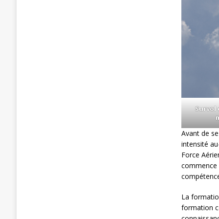
Survol 
Avant de se 
intensité au
Force Aérie
commence av
compétences
La formation
formation c
connaissanc