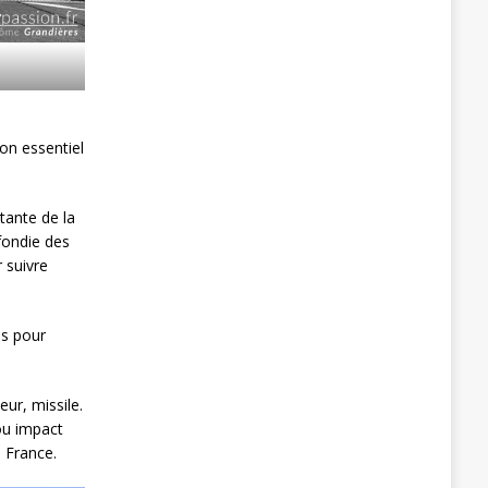
lon essentiel
tante de la
fondie des
 suivre
is pour
eur, missile.
 ou impact
a France.