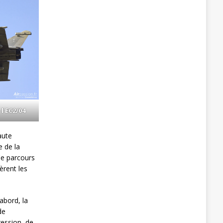
l’EC2/04
aute
e de la
Ce parcours
èrent les
abord, la
de
ression, de