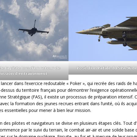
de la piste lors d’un retour de
Posé d’un Rafale du SPA 96 de 
mission d’entrainement
lancer dans l’exercice redoutable « Poker », qui recrée des raids de h
-dessus du territoire français pour démontrer l’exigence opérationnell
nne Stratégique (FAS), il existe un processus de préparation intensif. 
ec la formation des jeunes recrues entrant dans l’unité, où ils acqui
 essentielles pour mener à bien leur mission.
 des pilotes et navigateurs se divise en plusieurs étapes clés. Tout d’
ommence par le suivi du terrain, le combat air-air et une solide base 
es sur le domaine nucléaire. Ensuite, au fur et à mesure de leur prog