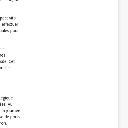
ect vital
 effectuer
ciales pour
ice
nes
sité. Cet
nnelle
atégique
ées. Au
 la journée
se de pouls
ron.