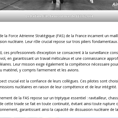
Le Rafale F3R, la monture de l’EC 02.004
 de la Force Aérienne Stratégique (FAS) de la France incarnent un mail
sion nucléaire. Leur rôle crucial repose sur trois piliers fondamentaux.
d, ces professionnels d’exception se consacrent à la surveillance cons
 vol, en garantissant un travail méticuleux et une connaissance appro
léaires. Leur mission exige également la compétence nécessaire pour
du matériel, y compris l’armement et les avions.
ect crucial est la confiance de leurs collègues. Ces pilotes sont chois
issions nucléaires en raison de leur compétence et de leur intégrité.
ement de la FAS repose sur un triptyque essentiel : ravitailleur, chass
de cette triade se fait en toute continuité, évitant ainsi toute rupture
ionnement, garantissant ainsi la capacité de dissuasion nucléaire de l