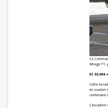
Ce Commanda
Mirage F1, p
EC 02.004 
Cette escadr
en soutien d
centenaire 
L’escadron 