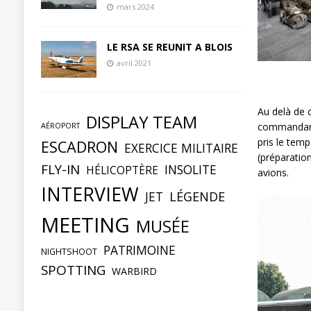
mars 2024
LE RSA SE REUNIT A BLOIS
avril 2021
Au delà de c
DISPLAY TEAM
commandant 
AÉROPORT
pris le temp
ESCADRON
EXERCICE MILITAIRE
(préparatio
FLY-IN
INSOLITE
HÉLICOPTÈRE
avions.
INTERVIEW
JET
LÉGENDE
MEETING
MUSÉE
PATRIMOINE
NIGHTSHOOT
SPOTTING
WARBIRD