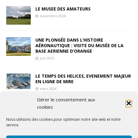
LE MUSEE DES AMATEURS
novembre 2024
UNE PLONGÉE DANS L’HISTOIRE
AÉRONAUTIQUE : VISITE DU MUSÉE DE LA
BASE AERIENNE D’ORANGE
juin 2025
LE TEMPS DES HELICES, EVENEMENT MAJEUR
EN LIGNE DE MIRE
mars 2024
Gérer le consentement aux
THE MACH LOOP – LOW LEVEL, HIGH
cookies
INTEREST
Nous utilisons des cookies pour optimiser notre site web et notre
avril 2021
service.