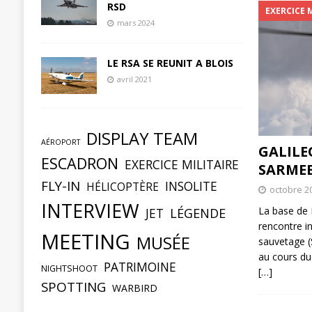
RSD
EXERCICE 
mars 2024
LE RSA SE REUNIT A BLOIS
avril 2021
DISPLAY TEAM
AÉROPORT
GALILE
ESCADRON
EXERCICE MILITAIRE
SARMEE
FLY-IN
INSOLITE
HÉLICOPTÈRE
octobre 2
INTERVIEW
La base de K
JET
LÉGENDE
rencontre i
MEETING
MUSÉE
sauvetage (
au cours du
PATRIMOINE
NIGHTSHOOT
[…]
SPOTTING
WARBIRD