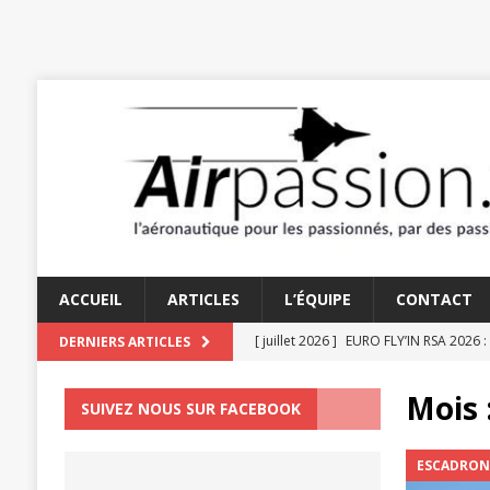
ACCUEIL
ARTICLES
L’ÉQUIPE
CONTACT
[ juillet 2026 ]
EURO FLY’IN RSA 2026 :
DERNIERS ARTICLES
[ juin 2026 ]
TRAÎNE-QUEUE 2026 : PA
Mois 
SUIVEZ NOUS SUR FACEBOOK
[ juin 2026 ]
LES AMOUREUX DU STAMP
[ juin 2026 ]
LE TEMPS DES HÉLICES : 
ESCADRO
[ juillet 2026 ]
UN FIDELE SERVITEUR D