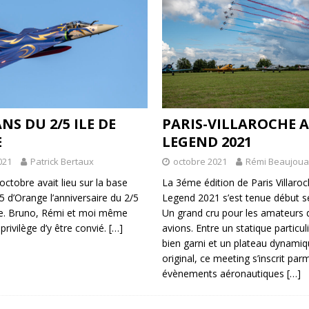
ANS DU 2/5 ILE DE
PARIS-VILLAROCHE A
E
LEGEND 2021
021
Patrick Bertaux
octobre 2021
Rémi Beaujou
octobre avait lieu sur la base
La 3éme édition de Paris Villaroc
5 d’Orange l’anniversaire du 2/5
Legend 2021 s’est tenue début 
ce. Bruno, Rémi et moi même
Un grand cru pour les amateurs
privilège d’y être convié.
[…]
avions. Entre un statique particu
bien garni et un plateau dynamiq
original, ce meeting s’inscrit par
évènements aéronautiques
[…]