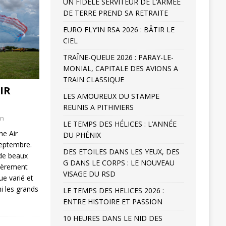
UN FIDELE SERVITEUR DE L’ARMÉE
DE TERRE PREND SA RETRAITE
EURO FLY’IN RSA 2026 : BÂTIR LE
CIEL
TRAÎNE-QUEUE 2026 : PARAY-LE-
MONIAL, CAPITALE DES AVIONS A
TRAIN CLASSIQUE
IR
LES AMOUREUX DU STAMPE
REUNIS A PITHIVIERS
an
LE TEMPS DES HÉLICES : L’ANNÉE
he Air
DU PHÉNIX
septembre.
DES ETOILES DANS LES YEUX, DES
 de beaux
G DANS LE CORPS : LE NOUVEAU
lièrement
VISAGE DU RSD
ue varié et
mi les grands
LE TEMPS DES HELICES 2026 :
ENTRE HISTOIRE ET PASSION
10 HEURES DANS LE NID DES