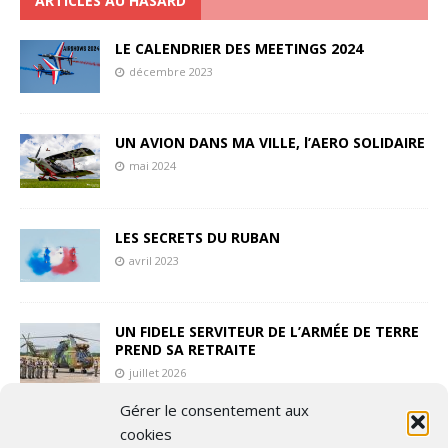
ARTICLES AU HASARD
LE CALENDRIER DES MEETINGS 2024
décembre 2023
UN AVION DANS MA VILLE, l’AERO SOLIDAIRE
mai 2024
LES SECRETS DU RUBAN
avril 2023
UN FIDELE SERVITEUR DE L’ARMÉE DE TERRE
PREND SA RETRAITE
juillet 2026
Gérer le consentement aux
DECOUVERTE DU MUSEE DE L’EPOPEE DE
cookies