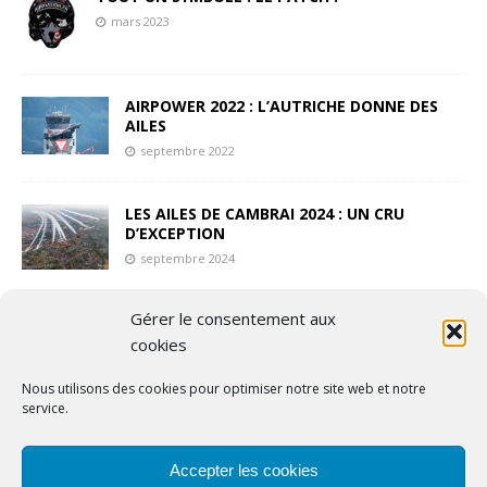
mars 2023
AIRPOWER 2022 : L’AUTRICHE DONNE DES
AILES
septembre 2022
LES AILES DE CAMBRAI 2024 : UN CRU
D’EXCEPTION
septembre 2024
Gérer le consentement aux
EUROFLY’IN RSA 2025 : UN CRU
EXCEPTIONNEL SOUS LE SIGNE DE LA
cookies
PASSION, DU SOLEIL…ET DE LA RESILIENCE !
Nous utilisons des cookies pour optimiser notre site web et notre
juillet 2025
service.
Accepter les cookies