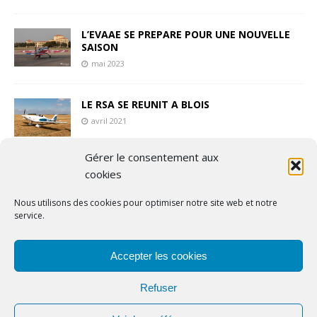
L’EVAAE SE PREPARE POUR UNE NOUVELLE
SAISON
mai 2023
LE RSA SE REUNIT A BLOIS
avril 2021
Gérer le consentement aux
ATHENES FLYING WEEK 2024 : SOUS LE
cookies
SOLEIL DE TANAGRA
mars 2025
Nous utilisons des cookies pour optimiser notre site web et notre
service.
Accepter les cookies
Copyright © 2024 | Airpassion.fr
Refuser