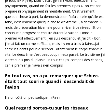
je fous la? » (rire). Mais c’était génial ! Alors effectivement,
physiquement, quand on fait les premiers « pax », on est pas
préparé ni physiquement ni mentalement. C’est vraiment
quelque chose à part, la démonstration Rafale, telle qu’elle est
faite, c’est vraiment quelque chose d’extrême. Ça demande 6
mois de préparation hivernale pour arriver à ce niveau. Et on
continue a progresser ensuite durant la saison. Donc le
premier vol effectivement, j’en suis descendu et j’ai dit « bon,
j’en ai fait un ça me suffit… », mais il y en a trois à faire…j’ai
serré les dents pour le second. Bizarrement le corps s’habitue
vite. Le deuxième c’est beaucoup mieux passé. Le troisième j’ai
« presque » pris du plaisir. En tout cas j’ai compris des choses,
car le premier je n’avais rien compris.
En tout cas, on a pu remarquer que Schuss
était tout sourire quand il descendait de
l’avion !
Il a un côté un peu sadique …(Rire)
Quel regard portes-tu sur les réseaux