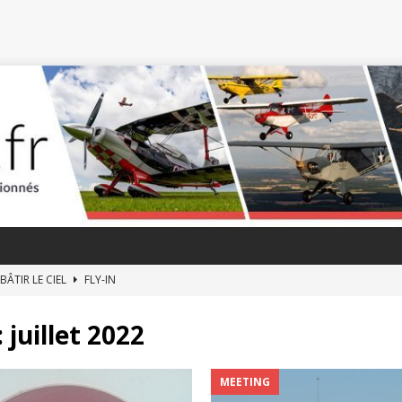
 BÂTIR LE CIEL
FLY-IN
RAY-LE-MONIAL, CAPITALE DES AVIONS A TRAIN CLASSIQUE
FLY-IN
:
juillet 2022
E REUNIS A PITHIVIERS
FLY-IN
L’ANNÉE DU PHÉNIX
LÉGENDE
MEETING
E L’ARMÉE DE TERRE PREND SA RETRAITE
ESCADRON