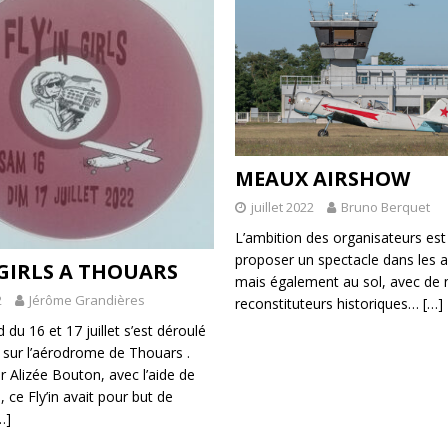
MEAUX AIRSHOW
juillet 2022
Bruno Berquet
L’ambition des organisateurs est
proposer un spectacle dans les ai
 GIRLS A THOUARS
mais également au sol, avec de
2
Jérôme Grandières
reconstituteurs historiques…
[…]
du 16 et 17 juillet s’est déroulé
rls sur l’aérodrome de Thouars .
r Alizée Bouton, avec l’aide de
 ce Fly’in avait pour but de
…]