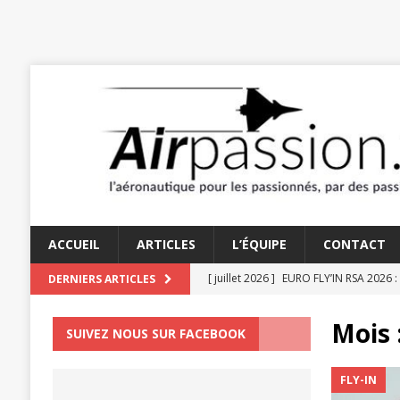
ACCUEIL
ARTICLES
L’ÉQUIPE
CONTACT
[ juillet 2026 ]
EURO FLY’IN RSA 2026 :
DERNIERS ARTICLES
[ juin 2026 ]
TRAÎNE-QUEUE 2026 : PA
Mois 
SUIVEZ NOUS SUR FACEBOOK
[ juin 2026 ]
LES AMOUREUX DU STAMP
[ juin 2026 ]
LE TEMPS DES HÉLICES : 
FLY-IN
[ juillet 2026 ]
UN FIDELE SERVITEUR D